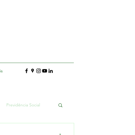
is
Previdência Social