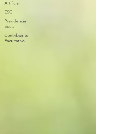
Artificial
ESG
Previdência
Social
Contribuinte
Facultativo